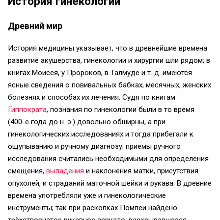
История гинекологии
Древний мир
История медицины указывает, что в древнейшие времена
развитие акушерства, гинекологии и хирургии шли рядом; в
книгах Моисея, у Пророков, в Талмуде и т. д. имеются
ясные сведения о повивальных бабках, месячных, женских
болезнях и способах их лечения. Судя по книгам
Гиппократа
, познания по гинекологии были в то время
(400-е года до н. э.) довольно обширны, а при
гинекологических исследованиях и тогда прибегали к
ощупыванию и ручному диагнозу; приемы ручного
исследования считались необходимыми для определения
смещения,
выпадения
и наклонения матки, присутствия
опухолей, и страданий маточной шейки и рукава. В древние
времена употребляли уже и гинекологические
инструменты; так при раскопках Помпеи найдено
трёхстворчатое рукавное зеркало, раскрывавшееся