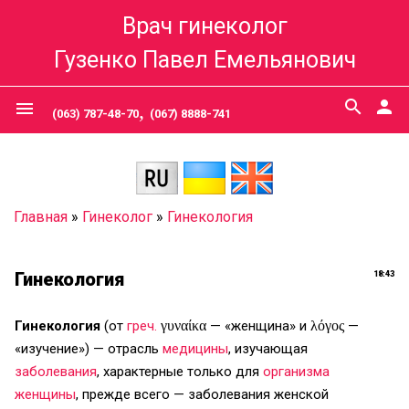
Врач гинеколог
Гузенко Павел Емельянович
,
search
person
menu
(063) 787-48-70
(067) 8888-741
Главная
»
Гинеколог
»
Гинекология
Гинекология
18:43
Гинекология
(от
греч.
γυναίκα
— «женщина» и
λόγος
—
«изучение») — отрасль
медицины
, изучающая
заболевания
, характерные только для
организма
женщины
, прежде всего — заболевания женской