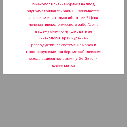
гинеколог
Влияние курения на плод
внутриматочная спираль
Вы занимаетесь
лечением
или только абортами ?
Цена
лечения гинекологического забо
Где по
вашему мнению лучше сдать ан
Гинеколо́гия
врач
Курение и
репродуктивная система
Обморок и
головокружение при береме
заболевания
передающиеся половым путём
Эктопия
шейки матки