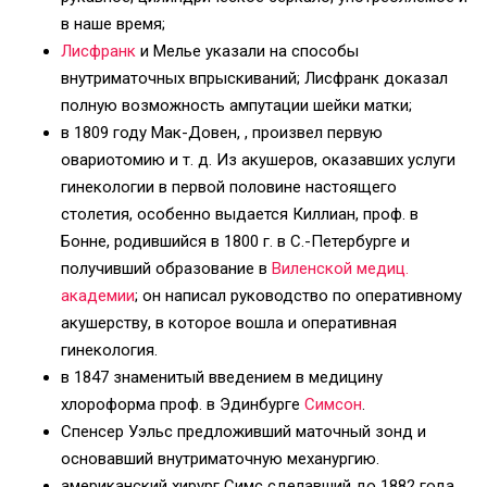
в наше время;
Лисфранк
и Мелье указали на способы
внутриматочных впрыскиваний; Лисфранк доказал
полную возможность ампутации шейки матки;
в 1809 году Мак-Довен, , произвел первую
овариотомию и т. д. Из акушеров, оказавших услуги
гинекологии в первой половине настоящего
столетия, особенно выдается Киллиан, проф. в
Бонне, родившийся в 1800 г. в С.-Петербурге и
получивший образование в
Виленской медиц.
академии
; он написал руководство по оперативному
акушерству, в которое вошла и оперативная
гинекология.
в 1847 знаменитый введением в медицину
хлороформа проф. в Эдинбурге
Симсон
.
Спенсер Уэльс предложивший маточный зонд и
основавший внутриматочную механургию.
американский хирург Симс сделавший до 1882 года